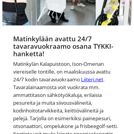
Matinkylään avattu 24/7
tavaravuokraamo osana TYKKI-
hanketta!
Matinkylän Kalapuistoon, Ison-Omenan
viereiselle tontille, on maaliskuussa avattu
24/7 kodin tavaravuokraamo
Liiteri.net
.
Tavaralainaamosta voit vuokrata mm.
ammattitason sähkötyökaluja, erilaisia
pesureita ja muita siivousvälineitä,
kodinhoitotarvikkeita, keittiövälineitä ja
pelejä. Tarjolla on esimerkiksi painepesuri,
otsonaattori, ompelukone ja frisbeegolf-setti.
Kontista voit myös lainata energiaekspertin