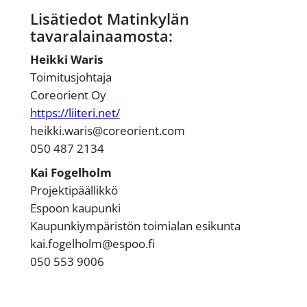
Lisätiedot Matinkylän
tavaralainaamosta:
Heikki Waris
Toimitusjohtaja
Coreorient Oy
https://liiteri.net/
heikki.waris@coreorient.com
‭‭050 487 2134‬
Kai Fogelholm
Projektipäällikkö
Espoon kaupunki
Kaupunkiympäristön toimialan esikunta
kai.fogelholm@espoo.fi
‭050 553 9006‬