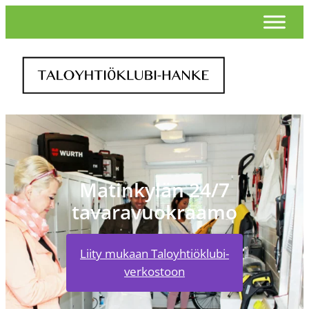
Matinkylän 24/7
tavaravuokraamo
Liity mukaan Taloyhtiöklubi-
verkostoon