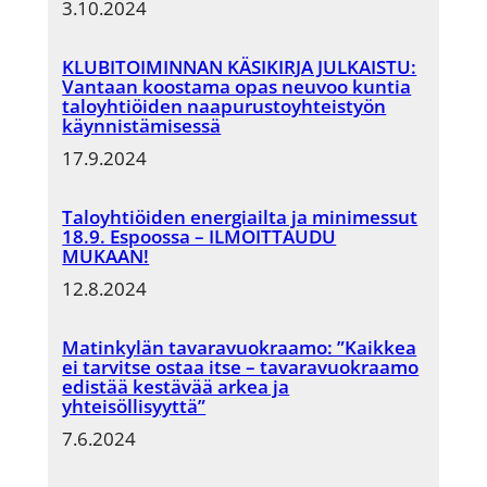
3.10.2024
KLUBITOIMINNAN KÄSIKIRJA JULKAISTU:
Vantaan koostama opas neuvoo kuntia
taloyhtiöiden naapurustoyhteistyön
käynnistämisessä
17.9.2024
Taloyhtiöiden energiailta ja minimessut
18.9. Espoossa – ILMOITTAUDU
MUKAAN!
12.8.2024
Matinkylän tavaravuokraamo: ”Kaikkea
ei tarvitse ostaa itse – tavaravuokraamo
edistää kestävää arkea ja
yhteisöllisyyttä”
7.6.2024