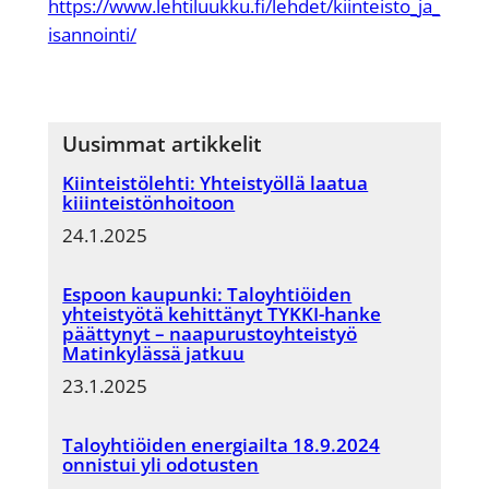
https://www.lehtiluukku.fi/lehdet/kiinteisto_ja_
isannointi/
Uusimmat artikkelit
Kiinteistölehti: Yhteistyöllä laatua
kiiinteistönhoitoon
24.1.2025
Espoon kaupunki: Taloyhtiöiden
yhteistyötä kehittänyt TYKKI-hanke
päättynyt – naapurustoyhteistyö
Matinkylässä jatkuu
23.1.2025
Taloyhtiöiden energiailta 18.9.2024
onnistui yli odotusten