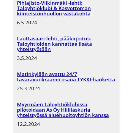
Pihlajisto-Viikinmäki -lehti:
Taloyhtiöklubi & Kasvottoman
kiinteistönhuollon vastakohta
6.5.2024
Lauttasaari-lehti, pääkirjoitus:
Taloyhtiöiden kannattaa lisätä
yhteistyötään
3.5.2024
Matinkylään avattu 24/7
tavaravuokraamo osana TYKKI-hanketta
25.3.2024
Myyrmäen Taloyhtiöklubissa
pilotoidaan As Oy Hiililaskuria
yhteistyössä aluehuoltoyhtiön kanssa
12.2.2024