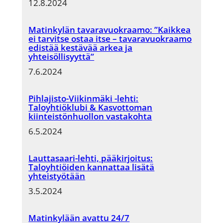
12.8.2024
Matinkylän tavaravuokraamo: ”Kaikkea
ei tarvitse ostaa itse – tavaravuokraamo
edistää kestävää arkea ja
yhteisöllisyyttä”
7.6.2024
Pihlajisto-Viikinmäki -lehti:
Taloyhtiöklubi & Kasvottoman
kiinteistönhuollon vastakohta
6.5.2024
Lauttasaari-lehti, pääkirjoitus:
Taloyhtiöiden kannattaa lisätä
yhteistyötään
3.5.2024
Matinkylään avattu 24/7