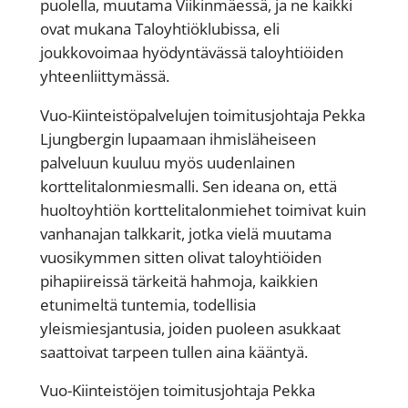
puolella, muutama Viikinmäessä, ja ne kaikki
ovat mukana Taloyhtiöklubissa, eli
joukkovoimaa hyödyntävässä taloyhtiöiden
yhteenliittymässä.
Vuo-Kiinteistöpalvelujen toimitusjohtaja Pekka
Ljungbergin lupaamaan ihmisläheiseen
palveluun kuuluu myös uudenlainen
korttelitalonmiesmalli. Sen ideana on, että
huoltoyhtiön korttelitalonmiehet toimivat kuin
vanhanajan talkkarit, jotka vielä muutama
vuosikymmen sitten olivat taloyhtiöiden
pihapiireissä tärkeitä hahmoja, kaikkien
etunimeltä tuntemia, todellisia
yleismiesjantusia, joiden puoleen asukkaat
saattoivat tarpeen tullen aina kääntyä.
Vuo-Kiinteistöjen toimitusjohtaja Pekka