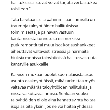
hallituksissa istuvat voivat tarjota vertaistukea
toisilleen.”
Tätä tarvitaan, sillä pahimmillaan ihmisillä on
traumoja taloyhtiöiden hallituksissa
toimimisesta ja painavan vastuun
kantamisesta tunnetusti esimerkiksi
putkiremontit tai muut isot korjaushankkeet
aiheuttavat valtavasti stressiä ja harmaita
hiuksia monissa taloyhtiöissä hallitusvastuuta
kantaville asukkaille.
Karvisen mukaan puolet suomalaisista asuu
asunto-osakeyhtiöissä, mikä tarkoittaa myös
valtavaa määrää taloyhtiöiden hallituksia ja
niissä vaikuttavia ihmisiä. Senkään vuoksi
taloyhtiöiden ei ole aina kannattavinta hoitaa
isoja asioita yksin, jos ne voi hoitaa yhdessä