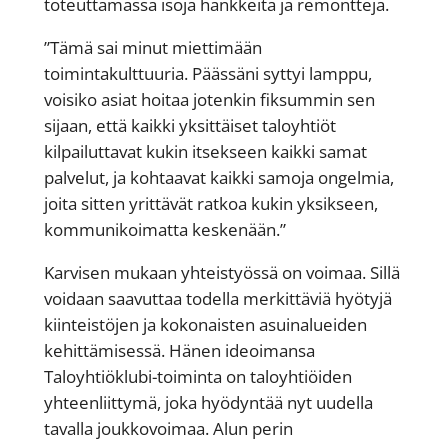
toteuttamassa isoja hankkeita ja remontteja.
”Tämä sai minut miettimään
toimintakulttuuria. Päässäni syttyi lamppu,
voisiko asiat hoitaa jotenkin fiksummin sen
sijaan, että kaikki yksittäiset taloyhtiöt
kilpailuttavat kukin itsekseen kaikki samat
palvelut, ja kohtaavat kaikki samoja ongelmia,
joita sitten yrittävät ratkoa kukin yksikseen,
kommunikoimatta keskenään.”
Karvisen mukaan yhteistyössä on voimaa. Sillä
voidaan saavuttaa todella merkittäviä hyötyjä
kiinteistöjen ja kokonaisten asuinalueiden
kehittämisessä. Hänen ideoimansa
Taloyhtiöklubi-toiminta on taloyhtiöiden
yhteenliittymä, joka hyödyntää nyt uudella
tavalla joukkovoimaa. Alun perin