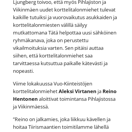
Ljungberg toivoo, että myös Pihlajiston ja
Viikinmäen uudet korttelitalonmiehet tulevat
kaikille tutuiksi ja vuorovaikutus asukkaiden ja
korttelitalonmiesten välillä säilyy
mutkattomana Tätä helpottaa uusi sähköinen
ryhmäkanava, joka on perustettu
vikailmoituksia varten. Sen pitäisi auttaa
siihen, että korttelitalonmiehet saa
tarvittaessa kutsuttua paikalle kätevästi ja
nopeasti.
Viime lokakuussa Vuo-Kiinteistöjen
korttelitalonmiehet
Aleksi Virtanen
ja
Reino
Hentonen
aloittivat toimintansa Pihlajistossa
ja Viikinmäessä.
”Reino on jalkamies, joka liikkuu kävellen ja
hoitaa Tiirismaantien toimitilamme lähellä