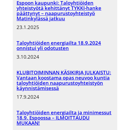
Espoon kaupunki: Taloyhtiöiden
yhteistyötä kehittänyt TYKKI-hanke
päättynyt – naapurustoyhteistyö
Matinkylässä jatkuu
23.1.2025
Taloyhtiöiden energiailta 18.9.2024
onnistui yli odotusten
3.10.2024
KLUBITOIMINNAN KÄSIKIRJA JULKAISTU:
Vantaan koostama opas neuvoo kuntia
taloyhtiöiden naapurustoyhteistyön
käynnistämisessä
17.9.2024
Taloyhtiöiden energiailta ja minimessut
18.9. Espoossa – ILMOITTAUDU
MUKAAN!