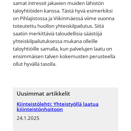
samat intressit jakavien muiden lähistön
taloyhtiöiden kanssa. Tästä hyvä esimerkiksi
on Pihlajistossa ja Viikinmäessä viime vuonna
toteutettu huollon yhteiskilpailutus. Siitä
saatiin merkittäviä taloudellisia säästöjä
yhteiskilpailutuksessa mukana olleille
taloyhtiöille samalla, kun palvelujen laatu on
ensimmäisen talven kokemusten perusteella
ollut hyvällä tasolla.
Uusimmat artikkelit
Kiinteistölehti: Yhteistyöllä laatua
kiiinteistönhoitoon
24.1.2025