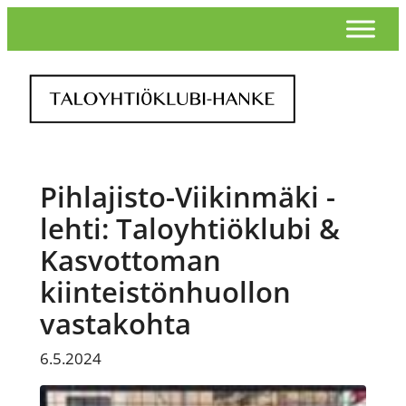
Siirry
sisältöön
Pihlajisto-Viikinmäki -
lehti: Taloyhtiöklubi &
Kasvottoman
kiinteistönhuollon
vastakohta
6.5.2024