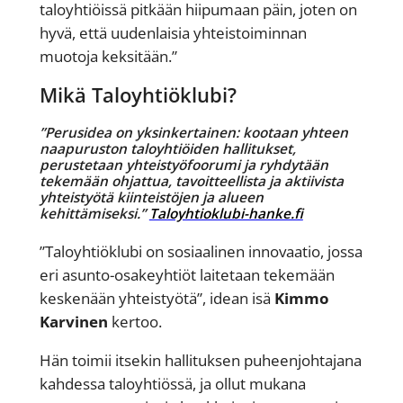
taloyhtiöissä pitkään hiipumaan päin, joten on
hyvä, että uudenlaisia yhteistoiminnan
muotoja keksitään.”
Mikä Taloyhtiöklubi?
”Perusidea on yksinkertainen: kootaan yhteen
naapuruston taloyhtiöiden hallitukset,
perustetaan yhteistyöfoorumi ja ryhdytään
tekemään ohjattua, tavoitteellista ja aktiivista
yhteistyötä kiinteistöjen ja alueen
kehittämiseksi.”
Taloyhtioklubi-hanke.fi
”Taloyhtiöklubi on sosiaalinen innovaatio, jossa
eri asunto-osakeyhtiöt laitetaan tekemään
keskenään yhteistyötä”, idean isä
Kimmo
Karvinen
kertoo.
Hän toimii itsekin hallituksen puheenjohtajana
kahdessa taloyhtiössä, ja ollut mukana