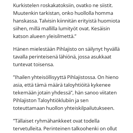
Kurkistelen roskakatoksiin, ovatko ne siistit.
Muutenkin tarkistan, onko huollolla homma
hanskassa. Talvisin kiinnitän erityistä huomiota
siihen, millä mallilla lumityöt ovat. Kesäisin
katson alueen yleisilmettä.”
Hänen mielestään Pihlajisto on säilynyt hyvällä
tavalla perinteisenä lähiönä, jossa asukkaat
tuntevat toisensa.
”Ihailen yhteisöllisyyttä Pihlajistossa. On hieno
asia, että tämä määrä taloyhtiöitä kykenee
tekemään jotain yhdessä”, hän sanoo viitaten
Pihlajiston Taloyhtiöklubiin ja sen
toteuttamaan huollon yhteiskilpailutukseen.
”Tällaiset ryhmähankkeet ovat todella
tervetulleita. Perinteinen talkoohenki on ollut