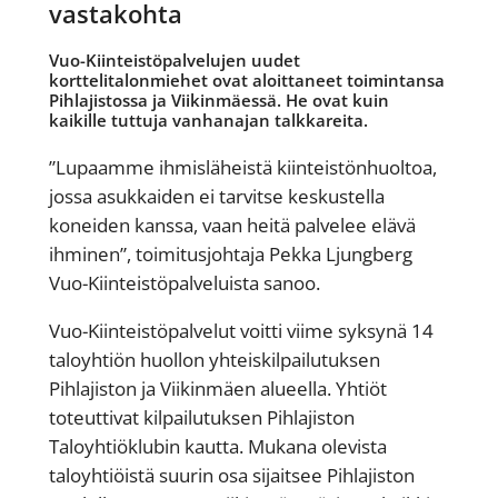
vastakohta
Vuo-Kiinteistöpalvelujen uudet
korttelitalonmiehet ovat aloittaneet toimintansa
Pihlajistossa ja Viikinmäessä. He ovat kuin
kaikille tuttuja vanhanajan talkkareita.
”Lupaamme ihmisläheistä kiinteistönhuoltoa,
jossa asukkaiden ei tarvitse keskustella
koneiden kanssa, vaan heitä palvelee elävä
ihminen”, toimitusjohtaja Pekka Ljungberg
Vuo-Kiinteistöpalveluista sanoo.
Vuo-Kiinteistöpalvelut voitti viime syksynä 14
taloyhtiön huollon yhteiskilpailutuksen
Pihlajiston ja Viikinmäen alueella. Yhtiöt
toteuttivat kilpailutuksen Pihlajiston
Taloyhtiöklubin kautta. Mukana olevista
taloyhtiöistä suurin osa sijaitsee Pihlajiston