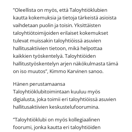
”Oleellista on myös, että Taloyhtiöklubien
kautta kokemuksia ja tietoja tärkeistä asioista
vaihdetaan puolin ja toisin. Yksittäisten
taloyhtiötoimijoiden erilaiset kokemukset
tulevat muissakin taloyhtiöissä asuvien
hallitusaktiivien tietoon, mikä helpottaa
kaikkien työskentelyä. Taloyhtiöiden
hallitustyöskentelyn arjen näkökulmasta tämä
on iso muutos”, Kimmo Karvinen sanoo.
Hänen perustamaansa
Taloyhtiöklubitoimintaan kuuluu myös
digialusta, joka toimii eri taloyhtiöissä asuvien
hallitusaktiivien keskustelufoorumina.
”Taloyhtiöklubi on myös kollegiaalinen
foorumi, jonka kautta eri taloyhtiöiden