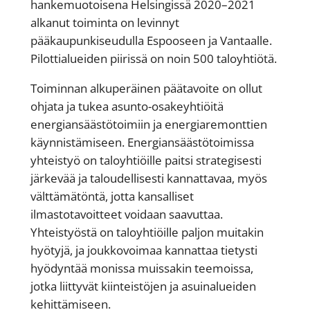
hankemuotoisena Helsingissä 2020–2021
alkanut toiminta on levinnyt
pääkaupunkiseudulla Espooseen ja Vantaalle.
Pilottialueiden piirissä on noin 500 taloyhtiötä.
Toiminnan alkuperäinen päätavoite on ollut
ohjata ja tukea asunto-osakeyhtiöitä
energiansäästötoimiin ja energiaremonttien
käynnistämiseen. Energiansäästötoimissa
yhteistyö on taloyhtiöille paitsi strategisesti
järkevää ja taloudellisesti kannattavaa, myös
välttämätöntä, jotta kansalliset
ilmastotavoitteet voidaan saavuttaa.
Yhteistyöstä on taloyhtiöille paljon muitakin
hyötyjä, ja joukkovoimaa kannattaa tietysti
hyödyntää monissa muissakin teemoissa,
jotka liittyvät kiinteistöjen ja asuinalueiden
kehittämiseen.