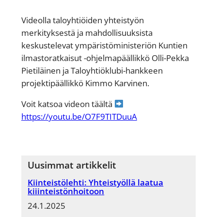
Videolla taloyhtiöiden yhteistyön
merkityksestä ja mahdollisuuksista
keskustelevat ympäristöministeriön Kuntien
ilmastoratkaisut -ohjelmapäällikkö Olli-Pekka
Pietiläinen ja Taloyhtiöklubi-hankkeen
projektipäällikkö Kimmo Karvinen.
Voit katsoa videon täältä
https://youtu.be/O7F9TITDuuA
Uusimmat artikkelit
Kiinteistölehti: Yhteistyöllä laatua
kiiinteistönhoitoon
24.1.2025