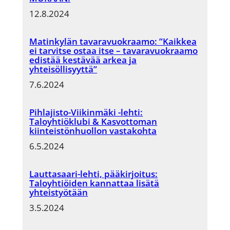
12.8.2024
Matinkylän tavaravuokraamo: ”Kaikkea
ei tarvitse ostaa itse – tavaravuokraamo
edistää kestävää arkea ja
yhteisöllisyyttä”
7.6.2024
Pihlajisto-Viikinmäki -lehti:
Taloyhtiöklubi & Kasvottoman
kiinteistönhuollon vastakohta
6.5.2024
Lauttasaari-lehti, pääkirjoitus:
Taloyhtiöiden kannattaa lisätä
yhteistyötään
3.5.2024