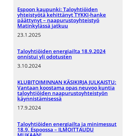
Espoon kaupunki: Taloyhtiöiden
yhteistyötä kehittänyt TYKKI-hanke
päättynyt – naapurustoyhteistyö
Matinkylässä jatkuu
23.1.2025
Taloyhtiöiden energiailta 18.9.2024
onnistui yli odotusten
3.10.2024
KLUBITOIMINNAN KÄSIKIRJA JULKAISTU:
Vantaan koostama opas neuvoo kuntia
taloyhtiöiden naapurustoyhteistyön
käynnistämisessä
17.9.2024
Taloyhtiöiden energiailta ja minimessut
18.9. Espoossa – ILMOITTAUDU
MUKAAN!