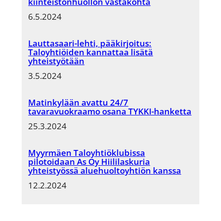
kiinteistönhuollon vastakohta
6.5.2024
Lauttasaari-lehti, pääkirjoitus:
Taloyhtiöiden kannattaa lisätä
yhteistyötään
3.5.2024
Matinkylään avattu 24/7
tavaravuokraamo osana TYKKI-hanketta
25.3.2024
Myyrmäen Taloyhtiöklubissa
pilotoidaan As Oy Hiililaskuria
yhteistyössä aluehuoltoyhtiön kanssa
12.2.2024