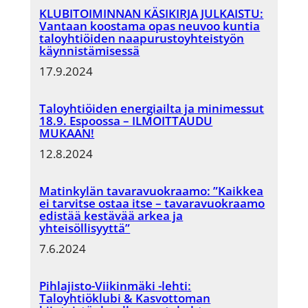
KLUBITOIMINNAN KÄSIKIRJA JULKAISTU:
Vantaan koostama opas neuvoo kuntia
taloyhtiöiden naapurustoyhteistyön
käynnistämisessä
17.9.2024
Taloyhtiöiden energiailta ja minimessut
18.9. Espoossa – ILMOITTAUDU
MUKAAN!
12.8.2024
Matinkylän tavaravuokraamo: ”Kaikkea
ei tarvitse ostaa itse – tavaravuokraamo
edistää kestävää arkea ja
yhteisöllisyyttä”
7.6.2024
Pihlajisto-Viikinmäki -lehti:
Taloyhtiöklubi & Kasvottoman