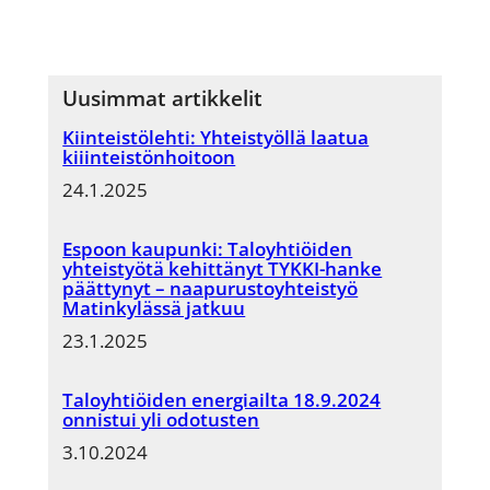
Uusimmat artikkelit
Kiinteistölehti: Yhteistyöllä laatua
kiiinteistönhoitoon
24.1.2025
Espoon kaupunki: Taloyhtiöiden
yhteistyötä kehittänyt TYKKI-hanke
päättynyt – naapurustoyhteistyö
Matinkylässä jatkuu
23.1.2025
Taloyhtiöiden energiailta 18.9.2024
onnistui yli odotusten
3.10.2024