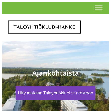
Ajankohtaista
Liity mukaan Taloyhtiöklubi-verkostoon