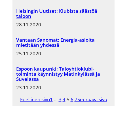
Helsingin Uutiset: Klubista säästöä
taloon
28.11.2020
Vantaan Sanomat: Energia-asioita
mietitään yhdessä
25.11.2020
Espoon kaupunki: Taloyhtiöklubi-
toiminta käynnistyy Matinkylässä ja
Suvelassa
23.11.2020
Edellinen sivu
1
…
3
4
5
6
7
Seuraava sivu