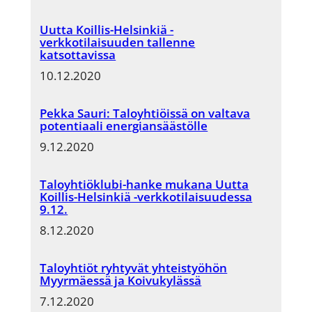
Uutta Koillis-Helsinkiä -
verkkotilaisuuden tallenne
katsottavissa
10.12.2020
Pekka Sauri: Taloyhtiöissä on valtava
potentiaali energiansäästölle
9.12.2020
Taloyhtiöklubi-hanke mukana Uutta
Koillis-Helsinkiä -verkkotilaisuudessa
9.12.
8.12.2020
Taloyhtiöt ryhtyvät yhteistyöhön
Myyrmäessä ja Koivukylässä
7.12.2020